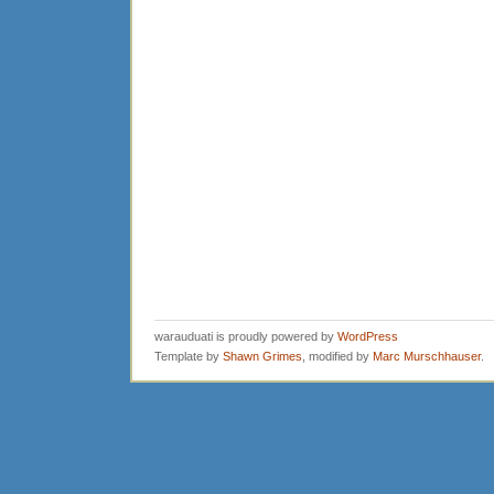
warauduati is proudly powered by
WordPress
Template by
Shawn Grimes
, modified by
Marc Murschhauser
.