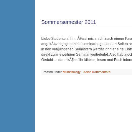
Sommersemester 2011
Liebe Studenten, Ihr mÃ¼sst mich nicht nach einem Pass
angekÃ¼ndigt gehen die seminarbegleitenden Seiten heut
in den vergangenen Semestern werdet Ihr hier eine Eint
direkt zum jeweiligen Seminar weiterleitet. Also habt no
Geduld … dann kÃ¶nnt Ihr klicken, lesen und Euch infor
Posted under
Munichology
|
Keine Kommentare