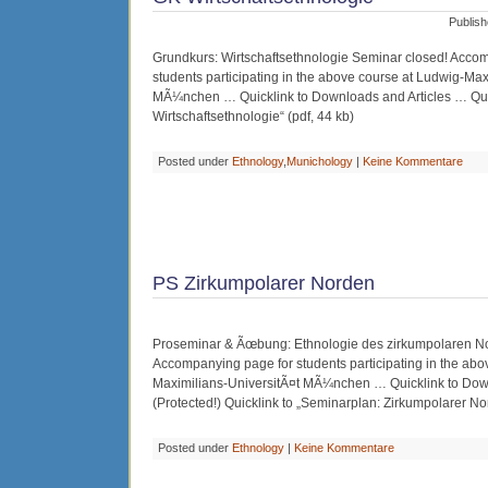
Publish
Grundkurs: Wirtschaftsethnologie Seminar closed! Acco
students participating in the above course at Ludwig-Max
MÃ¼nchen … Quicklink to Downloads and Articles … Qui
Wirtschaftsethnologie“ (pdf, 44 kb)
Posted under
Ethnology
,
Munichology
|
Keine Kommentare
PS Zirkumpolarer Norden
Proseminar & Ãœbung: Ethnologie des zirkumpolaren N
Accompanying page for students participating in the abo
Maximilians-UniversitÃ¤t MÃ¼nchen … Quicklink to Dow
(Protected!) Quicklink to „Seminarplan: Zirkumpolarer No
Posted under
Ethnology
|
Keine Kommentare