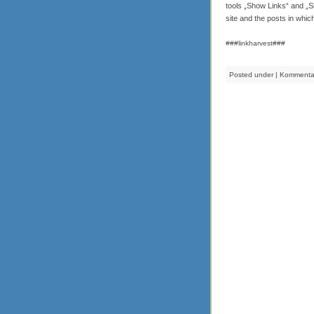
tools „Show Links“ and „Sh
site and the posts in whic
###linkharvest###
Posted under |
Kommentar