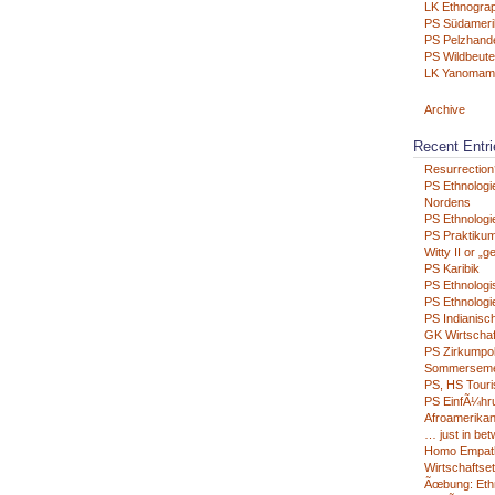
LK Ethnograp
PS Südameri
PS Pelzhand
PS Wildbeute
LK Yanomam
Archive
Recent Entri
Resurrection
PS Ethnologi
Nordens
PS Ethnologie
PS Praktikum
Witty II or „g
PS Karibik
PS Ethnologi
PS Ethnologie
PS Indianisc
GK Wirtschaf
PS Zirkumpo
Sommerseme
PS, HS Tour
PS EinfÃ¼hru
Afroamerikan
… just in be
Homo Empat
Wirtschaftse
Ãœbung: Eth