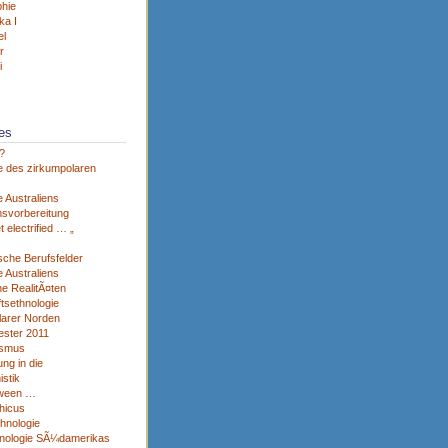
hie
ka I
el
r
i
es
?
e des zirkumpolaren
 Australiens
svorbereitung
et electrified … „
sche Berufsfelder
 Australiens
he RealitÃ¤ten
tsethnologie
larer Norden
ster 2011
ismus
ng in die
istik
tween …
hicus
thnologie
nologie SÃ¼damerikas