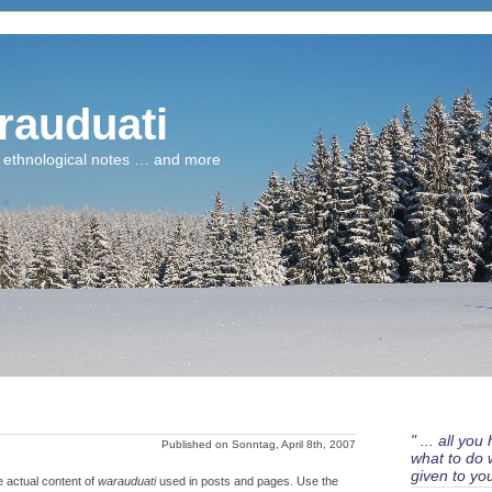
rauduati
 ethnological notes … and more
" ... all you
Published on Sonntag, April 8th, 2007
what to do w
given to you 
he actual content of
warauduati
used in posts and pages. Use the