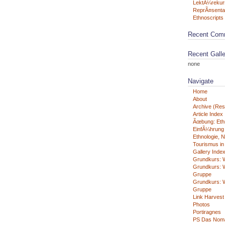
LektÃ¼rekur
ReprÃ¤senta
Ethnoscripts 
Recent Com
Recent Galle
none
Navigate
Home
About
Archive (Rest
Article Index
Ãœbung: Eth
EinfÃ¼hrung i
Ethnologie, N
Tourismus in
Gallery Inde
Grundkurs: W
Grundkurs: W
Gruppe
Grundkurs: W
Gruppe
Link Harvest
Photos
Portiragnes
PS Das Nom