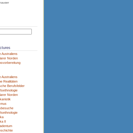
hauser
ctures
 Australiens
larer Norden
svorbereitung
 Australiens
e Realitäten
sche Berufsfelder
tsethnologie
larer Norden
kanistik
smus
sbesuche
tsethnologie
ika
a II
adentum
eschichte