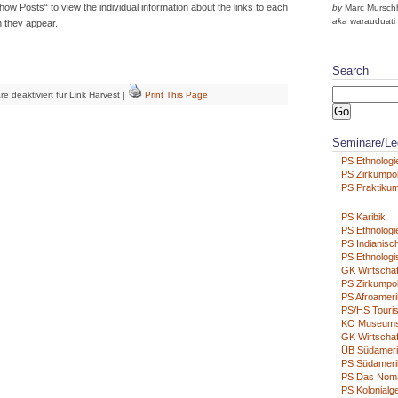
ow Posts“ to view the individual information about the links to each
by
Marc Mursch
aka
warauduati
h they appear.
Search
e deaktiviert
für Link Harvest
|
Print This Page
Seminare/Le
PS Ethnologie
PS Zirkumpo
PS Praktikum
PS Karibik
PS Ethnologie
PS Indianisch
PS Ethnologi
GK Wirtschaf
PS Zirkumpo
PS Afroameri
PS/HS Touri
KO Museum
GK Wirtschaf
ÜB Südamer
PS Südamerik
PS Das Nom
PS Kolonialg