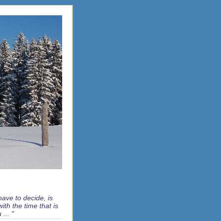
 have to decide, is
ith the time that is
... "