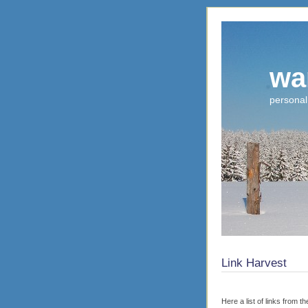
wa
personal
Link Harvest
Here a list of links from t