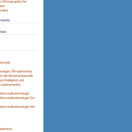
s Ethnographische
tion
online
ments
ries
ricted)
nologie SÃ¼damerikas
n die Afroamerikanistik
achhaltigkeit und
 Lateinamerika
x
irtschaftsethnologie
irtschaftsethnologie Do-
irtschaftsethnologie Mo-
adentum