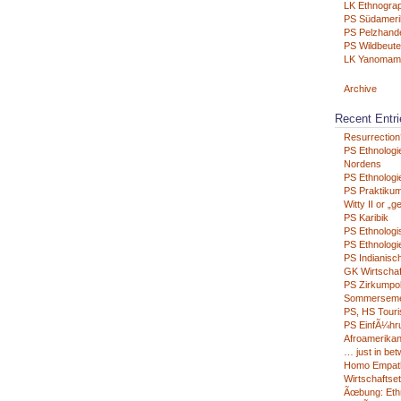
LK Ethnograp
PS Südameri
PS Pelzhand
PS Wildbeute
LK Yanomam
Archive
Recent Entri
Resurrection
PS Ethnologi
Nordens
PS Ethnologie
PS Praktikum
Witty II or „g
PS Karibik
PS Ethnologi
PS Ethnologie
PS Indianisc
GK Wirtschaf
PS Zirkumpo
Sommerseme
PS, HS Tour
PS EinfÃ¼hru
Afroamerikan
… just in be
Homo Empat
Wirtschaftse
Ãœbung: Eth