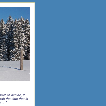
 have to decide, is
ith the time that is
... "