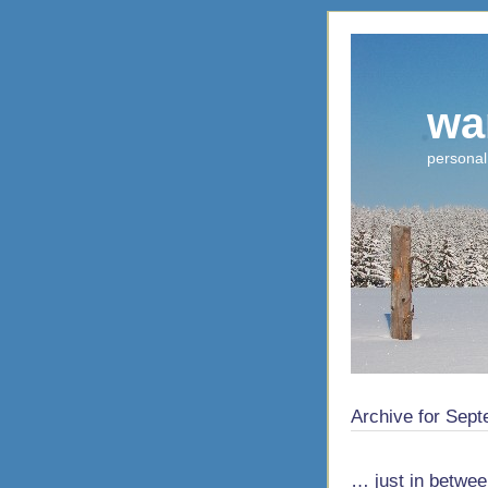
wa
personal
Archive for Sep
… just in betwe