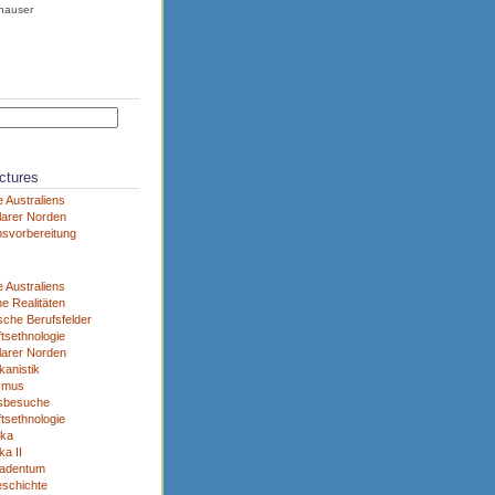
hauser
ctures
 Australiens
larer Norden
svorbereitung
 Australiens
e Realitäten
sche Berufsfelder
tsethnologie
larer Norden
kanistik
smus
sbesuche
tsethnologie
ika
a II
adentum
eschichte