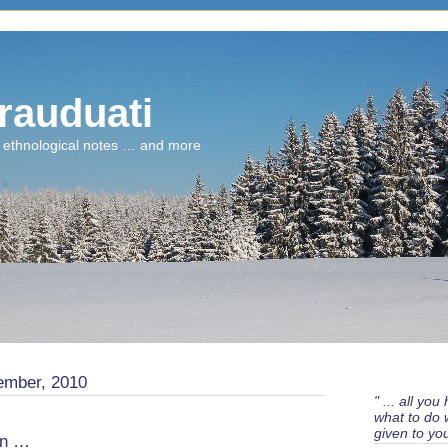
rauduati
 ethnological notes … and more
tember, 2010
" ... all you
what to do w
given to you 
en …