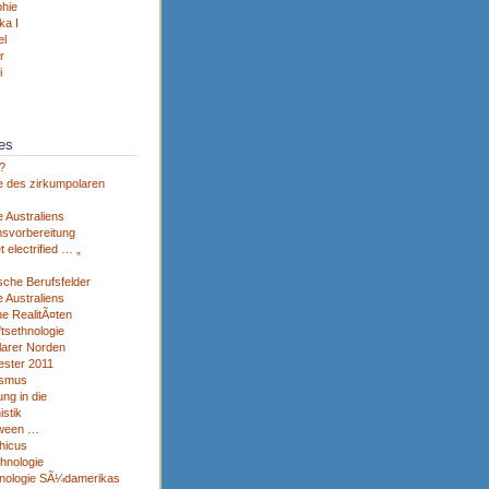
hie
ka I
el
r
i
es
?
e des zirkumpolaren
 Australiens
svorbereitung
et electrified … „
sche Berufsfelder
 Australiens
he RealitÃ¤ten
tsethnologie
larer Norden
ster 2011
ismus
ng in die
istik
tween …
hicus
thnologie
nologie SÃ¼damerikas