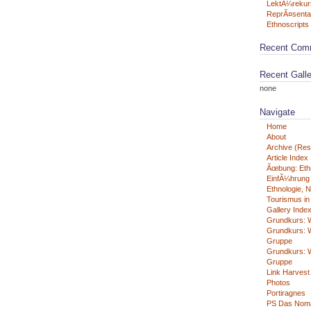
LektÃ¼rekur
ReprÃ¤senta
Ethnoscripts 
Recent Com
Recent Galle
none
Navigate
Home
About
Archive (Rest
Article Index
Ãœbung: Eth
EinfÃ¼hrung i
Ethnologie, N
Tourismus in
Gallery Inde
Grundkurs: W
Grundkurs: W
Gruppe
Grundkurs: W
Gruppe
Link Harvest
Photos
Portiragnes
PS Das Nom