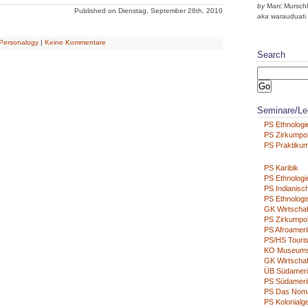
by
Marc Mursch
Published on Dienstag, September 28th, 2010
aka
warauduati
Personalogy
|
Keine Kommentare
Search
Seminare/Le
PS Ethnologie
PS Zirkumpo
PS Praktikum
PS Karibik
PS Ethnologie
PS Indianisch
PS Ethnologi
GK Wirtschaf
PS Zirkumpo
PS Afroameri
PS/HS Touri
KO Museum
GK Wirtschaf
ÜB Südamer
PS Südamerik
PS Das Nom
PS Kolonialg