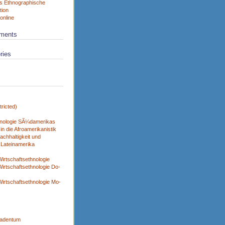
s Ethnographische
tion
online
ments
ries
ricted)
nologie SÃ¼damerikas
n die Afroamerikanistik
achhaltigkeit und
 Lateinamerika
x
irtschaftsethnologie
irtschaftsethnologie Do-
irtschaftsethnologie Mo-
adentum