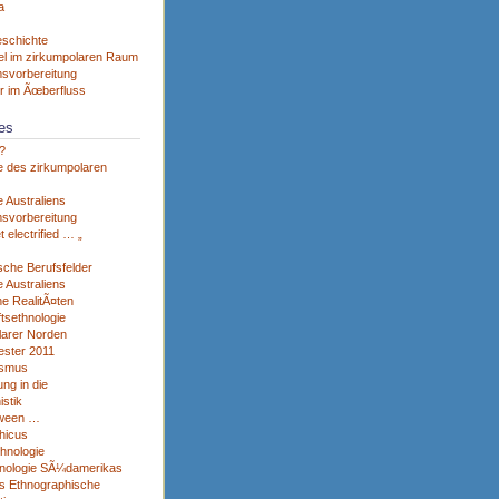
a
eschichte
el im zirkumpolaren Raum
svorbereitung
r im Ãœberfluss
es
?
e des zirkumpolaren
 Australiens
svorbereitung
et electrified … „
sche Berufsfelder
 Australiens
he RealitÃ¤ten
tsethnologie
larer Norden
ster 2011
ismus
ng in die
istik
tween …
hicus
thnologie
nologie SÃ¼damerikas
s Ethnographische