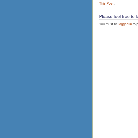
This Post
.
Please feel free to
You must be
logged in
to 