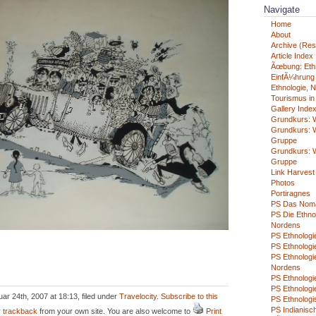
Navigate
Home
About
Archive (Rest
Article Index
Ãœbung: Eth
EinfÃ¼hrung i
Ethnologie, N
Tourismus in
Gallery Inde
Grundkurs: W
Grundkurs: W
Gruppe
Grundkurs: W
Gruppe
Link Harvest
Photos
Portiragnes
PS Das Nom
PS Die Ethno
Nordens
PS Ethnologie
PS Ethnologie
PS Ethnologi
Nordens
PS Ethnolog
PS Ethnologi
r 24th, 2007 at 18:13, filed under
Travelocity
.
Subscribe to this
PS Ethnologi
PS Indianisch
r
trackback
from your own site. You are also welcome to
Print