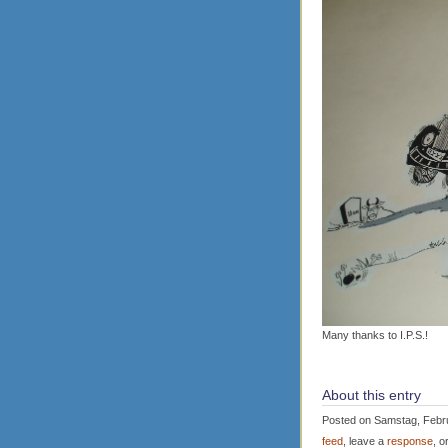
Many thanks to I.P.S.!
About this entry
Posted on Samstag, Februa
feed
, leave a
response
, o