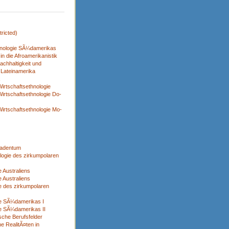
ricted)
nologie SÃ¼damerikas
n die Afroamerikanistik
achhaltigkeit und
 Lateinamerika
x
irtschaftsethnologie
irtschaftsethnologie Do-
irtschaftsethnologie Mo-
adentum
logie des zirkumpolaren
 Australiens
 Australiens
e des zirkumpolaren
ie SÃ¼damerikas I
e SÃ¼damerikas II
sche Berufsfelder
e RealitÃ¤ten in