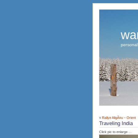
wa
personal
«
Rallye AllgÃ¤u – Orient
Traveling India
Click pic to enlarge …