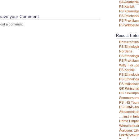
SÃ¼damerik
PS Karibik
PS Kolonialg
 leave your Comment
PS Pelzhand
PS Praktikum
post a comment.
PS Wildbeute
Recent Entri
Resurrection
PS Ethnologi
Nordens
PS Ethnologie
PS Praktikum
Witty II or „g
PS Karibik
PS Ethnologi
PS Ethnologie
PS Indianisc
GK Wirtschaf
PS Zirkumpo
Sommerseme
PS, HS Tour
PS EinfÃ¼hru
Afroamerikan
… just in be
Homo Empat
Wirtschaftse
Ãœbung: Eth
LektÃ¼rekur