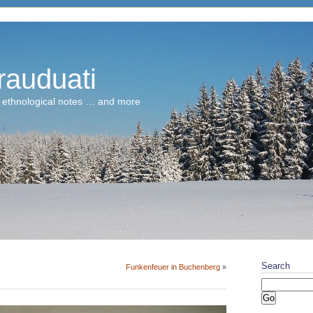
rauduati
 ethnological notes … and more
Search
Funkenfeuer in Buchenberg
»