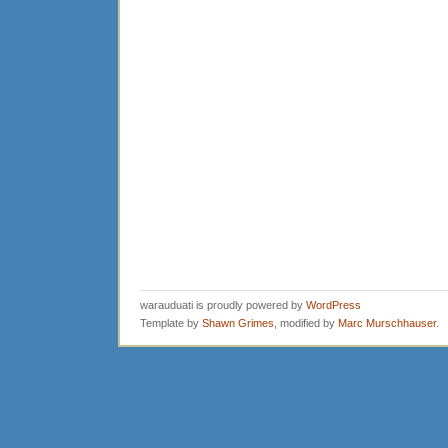
warauduati is proudly powered by
WordPress
Template by
Shawn Grimes
, modified by
Marc Murschhauser
.