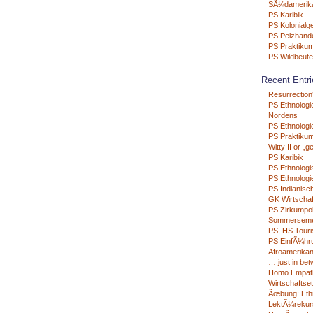
SÃ¼damerik
PS Karibik
PS Kolonialg
PS Pelzhand
PS Praktikum
PS Wildbeute
Recent Entri
Resurrection
PS Ethnologi
Nordens
PS Ethnologie
PS Praktikum
Witty II or „g
PS Karibik
PS Ethnologi
PS Ethnologie
PS Indianisc
GK Wirtschaf
PS Zirkumpo
Sommerseme
PS, HS Tour
PS EinfÃ¼hru
Afroamerikan
… just in be
Homo Empat
Wirtschaftse
Ãœbung: Eth
LektÃ¼rekur