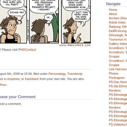
Navigate
Home
About
Archive (Rest
Article Index
Ãœbung: Eth
EinfÃ¼hrung i
Ethnologie, N
Tourismus in
Gallery Inde
Grundkurs: W
! Please visit
PHDComics
!
Grundkurs: W
Gruppe
Grundkurs: W
Gruppe
Link Harvest
Photos
ust 6th, 2009 at 15:56, filed under
Personalogy
,
Travelocity
.
Portiragnes
ave a
response
, or
trackback
from your own site. You are also
PS Das Nom
 Post
.
PS Die Ethno
Nordens
PS Ethnologie
 leave your Comment
PS Ethnologie
PS Ethnologi
post a comment.
Nordens
PS Ethnolog
PS Ethnologi
PS Ethnologi
PS Indianisch