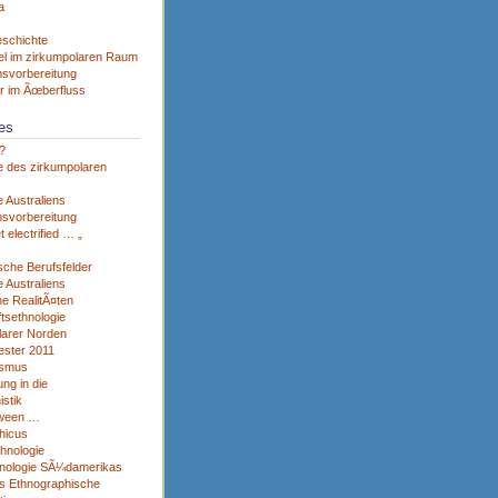
a
eschichte
el im zirkumpolaren Raum
svorbereitung
r im Ãœberfluss
es
?
e des zirkumpolaren
 Australiens
svorbereitung
et electrified … „
sche Berufsfelder
 Australiens
he RealitÃ¤ten
tsethnologie
larer Norden
ster 2011
ismus
ng in die
istik
tween …
hicus
thnologie
nologie SÃ¼damerikas
s Ethnographische