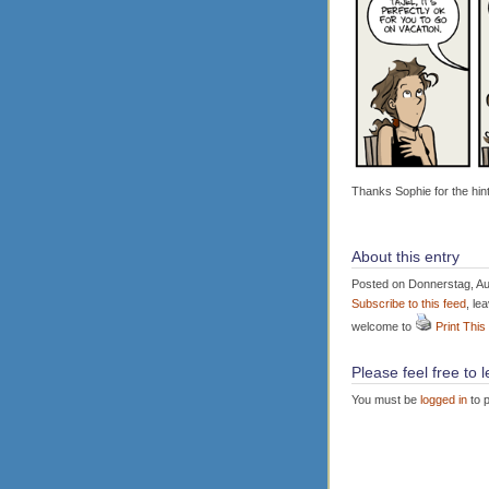
Thanks Sophie for the hint
About this entry
Posted on Donnerstag, Aug
Subscribe to this feed
, le
welcome to
Print This
Please feel free to
You must be
logged in
to 