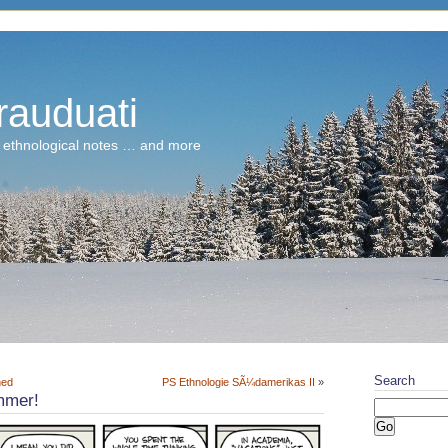
rauduati
 ethnological notes … and more
Search
hed
PS Ethnologie SÃ¼damerikas II
»
mmer!