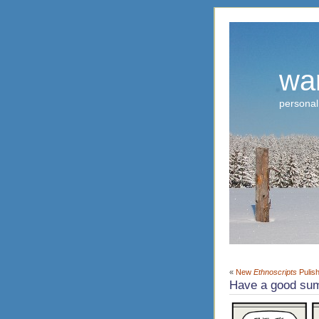
wa
personal
«
New
Ethnoscripts
Pulis
Have a good su