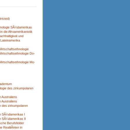
ricted)
nologie SÃ¼damerikas
n die Afroamerikanistik
achhaltigkeit und
 Lateinamerika
x
irtschaftsethnologie
irtschaftsethnologie Do-
irtschaftsethnologie Mo-
adentum
logie des zirkumpolaren
 Australiens
 Australiens
e des zirkumpolaren
ie SÃ¼damerikas I
e SÃ¼damerikas II
sche Berufsfelder
e RealitÃ¤ten in